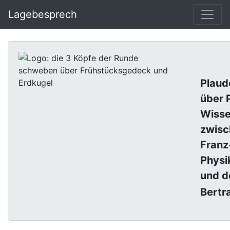
Lagebesprech
La
Plaud
über P
Wisse
zwisc
Franz
Physi
und d
Bertr