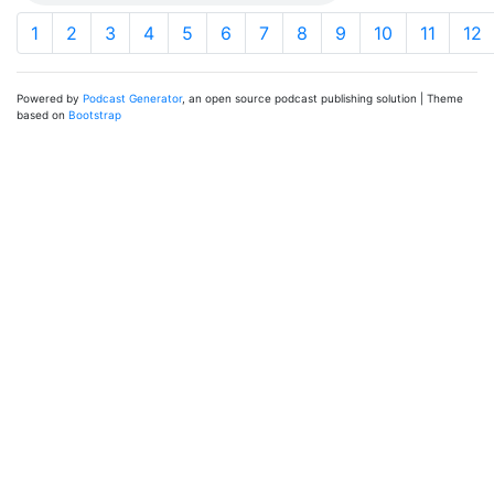
1
2
3
4
5
6
7
8
9
10
11
12
Powered by
Podcast Generator
, an open source podcast publishing solution | Theme
based on
Bootstrap