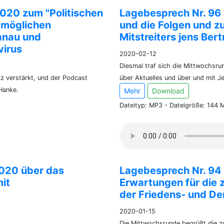
020 zum "Politischen
Lagebesprech Nr. 96
 möglichen
und die Folgen und 
anau und
Mitstreiters jens Ber
irus
2020-02-12
Diesmal traf sich die Mittwochs
z verstärkt, und der Podcast
über Aktuelles und über und mit J
Hanke.
Mehr
Download
Dateityp: MP3 - Dateigröße: 144 
020 über das
Lagebesprech Nr. 94
it
Erwartungen für die 
der Friedens- und D
2020-01-15
Die Mittwochsrunde begrüßt die z