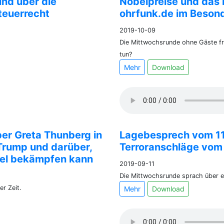
und über die
Nobelpreise und das 
teuerrecht
ohrfunk.de im Beson
2019-10-09
Die Mittwochsrunde ohne Gäste fra
tun?
Mehr
Download
er Greta Thunberg in
Lagebesprech vom 11
Trump und darüber,
Terroranschläge vom 
del bekämpfen kann
2019-09-11
Die Mittwochsrunde sprach über ei
r Zeit.
Mehr
Download