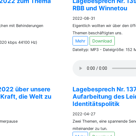
9.2022 zum Thema
Lagebesprech Nr. 13
RBB und Winnetou
2022-08-31
schen mit Behinderungen
Eigentlich wollten wir über den öf
Themen beschäftigten uns.
Mehr
Download
(320 kbps 44100 Hz)
Dateityp: MP3 - Dateigröße: 152 
2022 über unsere
Lagebesprech Nr. 13
raft, die Welt zu
Aufarbeitung des Leid
Identitätspolitik
2022-04-27
mmerpause
Zwei Themen, eine spannende Se
miteinander zu tun.