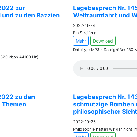
2022 zur
Lagebesprech Nr. 14
 und zu den Razzien
Weltraumfahrt und W
2022-11-24
Ein Streifzug
Mehr
Download
Dateityp: MP3 - Dateigröße: 180 
 (320 kbps 44100 Hz)
2022 zu den
Lagebesprech Nr. 14
n Themen
schmutzige Bomben u
philosophischer Sich
2022-10-26
Philosophie hatten wir gar nicht i