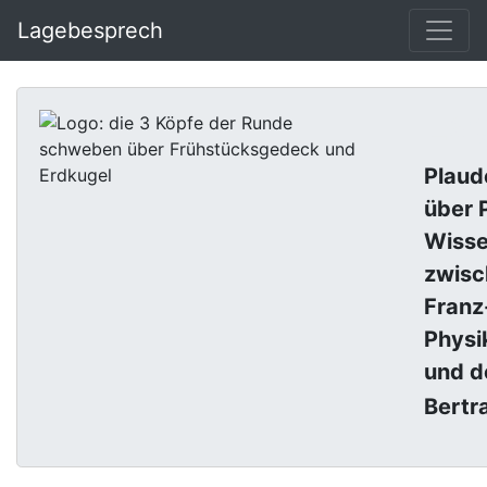
Lagebesprech
La
Plaud
über P
Wisse
zwisc
Franz
Physi
und d
Bertr