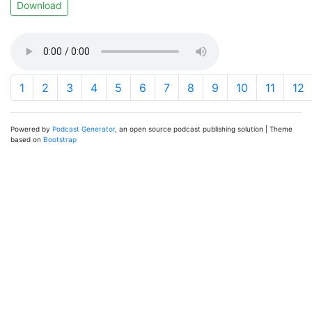
Download
1
2
3
4
5
6
7
8
9
10
11
12
Powered by
Podcast Generator
, an open source podcast publishing solution | Theme
based on
Bootstrap