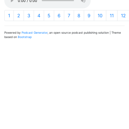
1
2
3
4
5
6
7
8
9
10
11
12
Powered by
Podcast Generator
, an open source podcast publishing solution | Theme
based on
Bootstrap