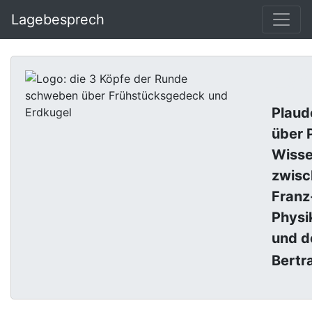
Lagebesprech
La
Plaud
über P
Wisse
zwisc
Franz
Physi
und d
Bertr