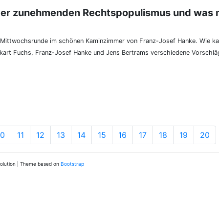
ber zunehmenden Rechtspopulismus und was 
e Mittwochsrunde im schönen Kaminzimmer von Franz-Josef Hanke. Wie 
kart Fuchs, Franz-Josef Hanke und Jens Bertrams verschiedene Vorschlä
10
11
12
13
14
15
16
17
18
19
20
solution | Theme based on
Bootstrap