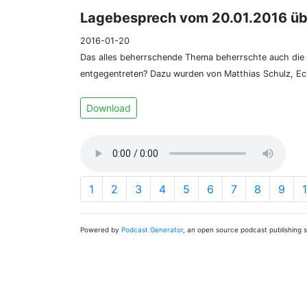
Lagebesprech vom 20.01.2016 ü
2016-01-20
Das alles beherrschende Thema beherrschte auch di
entgegentreten? Dazu wurden von Matthias Schulz, Ec
Download
1
2
3
4
5
6
7
8
9
Powered by
Podcast Generator
, an open source podcast publishing 